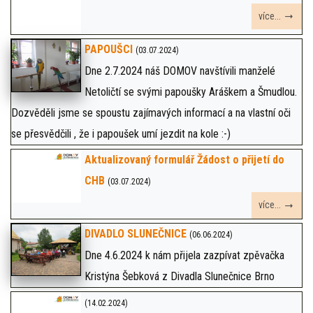
více...
PAPOUŠCI
(03.07.2024)
Dne 2.7.2024 náš DOMOV navštívili manželé
Netoličtí se svými papoušky Aráškem a Šmudlou.
Dozvěděli jsme se spoustu zajímavých informací a na vlastní oči
se přesvědčili , že i papoušek umí jezdit na kole :-)
Aktualizovaný formulář Žádost o přijetí do
CHB
(03.07.2024)
více...
DIVADLO SLUNEČNICE
(06.06.2024)
Dne 4.6.2024 k nám přijela zazpívat zpěvačka
Kristýna Šebková z Divadla Slunečnice Brno
(14.02.2024)