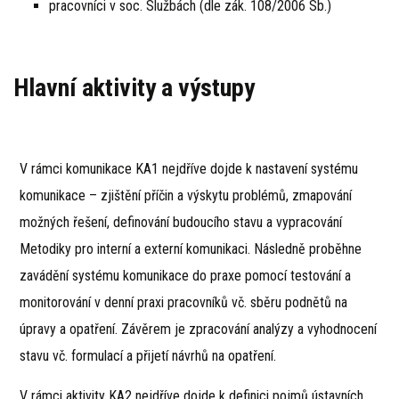
pracovníci v soc. Službách (dle zák. 108/2006 Sb.)
Hlavní aktivity a výstupy
V rámci komunikace KA1 nejdříve dojde k nastavení systému
komunikace – zjištění příčin a výskytu problémů, zmapování
možných řešení, definování budoucího stavu a vypracování
Metodiky pro interní a externí komunikaci. Následně proběhne
zavádění systému komunikace do praxe pomocí testování a
monitorování v denní praxi pracovníků vč. sběru podnětů na
úpravy a opatření. Závěrem je zpracování analýzy a vyhodnocení
stavu vč. formulací a přijetí návrhů na opatření.
V rámci aktivity KA2 nejdříve dojde k definici pojmů ústavních