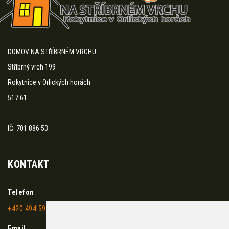
DOMOV NA STŘÍBRNÉM VRCHU
Stříbrný vrch 199
Rokytnice v Orlických horách
517 61
IČ: 701 886 53
KONTAKT
Telefon
+420 494 595 117
Email