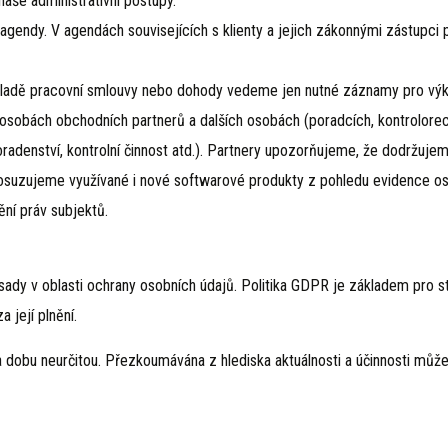
aše administrativní postupy.
ní agendy. V agendách souvisejících s klienty a jejich zákonnými zástupc
ladě pracovní smlouvy nebo dohody vedeme jen nutné záznamy pro výk
ch osobách obchodních partnerů a dalších osobách (poradcích, kontrolo
poradenství, kontrolní činnost atd.). Partnery upozorňujeme, že dodržuj
 Posuzujeme využívané i nové softwarové produkty z pohledu evidence 
ění práv subjektů.
y v oblasti ochrany osobních údajů. Politika GDPR je základem pro sta
 její plnění.
a dobu neurčitou. Přezkoumávána z hlediska aktuálnosti a účinnosti může 