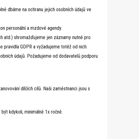
i plně dbáme na ochranu jejich osobních údajů ve
on personální a mzdové agendy.
rech atd.) shromažďujeme jen záznamy nutné pro
eme pravidla GDPR a vyžadujeme totéž od nich.
osobních údajů. Požadujeme od dodavatelů podporu
novování dílčích cílů. Naši zaměstnanci jsou s
být kdykoli, minimálně 1x ročně.