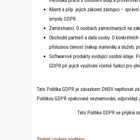
metodiku práce s osobními údaji a prověřovat n
Klienti a příp. jejich zákonní zástupci – správ
smyslu GDPR.
Zaměstnanci. O osobách zaměstnaných na zák
Obchodní partneři a další osoby. O konkrétní
příslušnou činnost (nákup materiálu a služeb, 
Softwarové produkty evidující osobní údaje.
GDPR při jejich využívání včetně funkcí pro pln
Tato Politika GDPR je závazkem DNSV naplňovat zásad
Politikou GDPR opakovaně seznamováni, odpovídají za
Tato Politika GDPR se přijímá n
Změnit cookies souhlasy