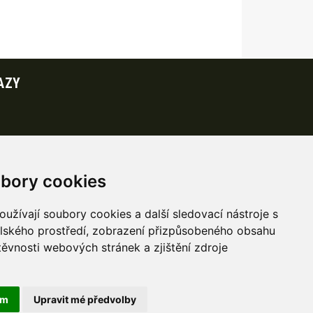
AZY
bory cookies
užívají soubory cookies a další sledovací nástroje s
elského prostředí, zobrazení přizpůsobeného obsahu
těvnosti webových stránek a zjištění zdroje
ám
Upravit mé předvolby