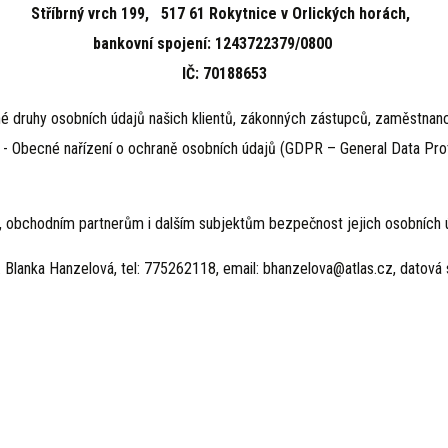
Stříbrný vrch 199, 517 61 Rokytnice v Orlických horách,
bankovní spojení: 1243722379/0800
IČ: 70188653
 druhy osobních údajů našich klientů, zákonných zástupců, zaměstnanců
16 - Obecné nařízení o ochraně osobních údajů (GDPR – General Data Pr
bchodním partnerům i dalším subjektům bezpečnost jejich osobních údaj
lanka Hanzelová, tel: 775262118, email: bhanzelova@atlas.cz, datová 