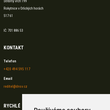
Stříbrný vrch 199
Rokytnice v Orlických horách
517 61
IČ: 701 886 53
KONTAKT
Telefon
+420 494 595 117
Email
reditel@dnsv.cz
RYCHLÉ ODKAZY