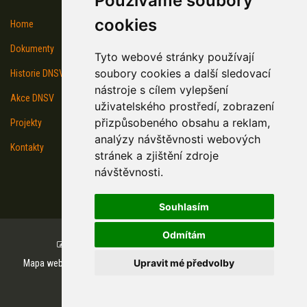
Používáme soubory
cookies
Home
Dokumenty
Tyto webové stránky používají
soubory cookies a další sledovací
Historie DNSV
nástroje s cílem vylepšení
Akce DNSV
uživatelského prostředí, zobrazení
přizpůsobeného obsahu a reklam,
Projekty
analýzy návštěvnosti webových
Kontakty
stránek a zjištění zdroje
návštěvnosti.
Souhlasím
Odmítám
Copyright © www.dnsv.cz, created by TH SOFT .
Upravit mé předvolby
Mapa webu
Prohlášení o přístupnosti
GDPR
Napište nám
Certifikáty